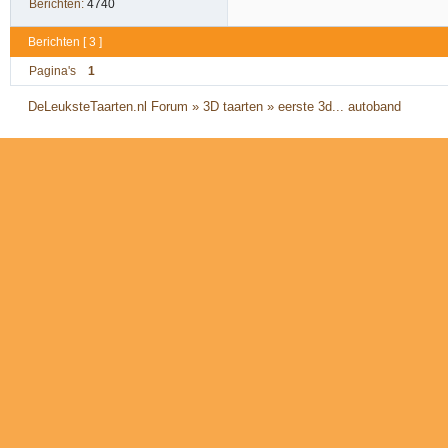
Berichten:
4740
Berichten [ 3 ]
Pagina's
1
DeLeuksteTaarten.nl Forum
»
3D taarten
»
eerste 3d... autoband