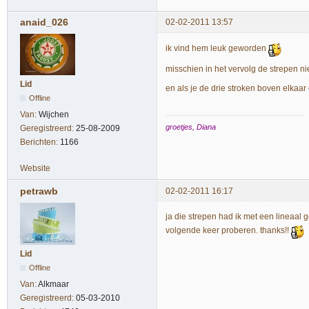
anaid_026
02-02-2011 13:57
ik vind hem leuk geworden
misschien in het vervolg de strepen nie
Lid
en als je de drie stroken boven elkaar
Offline
Van:
Wijchen
groetjes, Diana
Geregistreerd:
25-08-2009
Berichten:
1166
Website
petrawb
02-02-2011 16:17
ja die strepen had ik met een lineaal ge
volgende keer proberen. thanks!!
Lid
Offline
Van:
Alkmaar
Geregistreerd:
05-03-2010