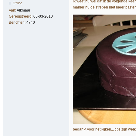
ik weet nu wel dat ik de volgende ke
Offline
manier nu de strepen niet meer paste
Van:
Alkmaar
Geregistreerd:
05-03-2010
Berichten:
4740
bedankt voor het kijken... tips zijn wel