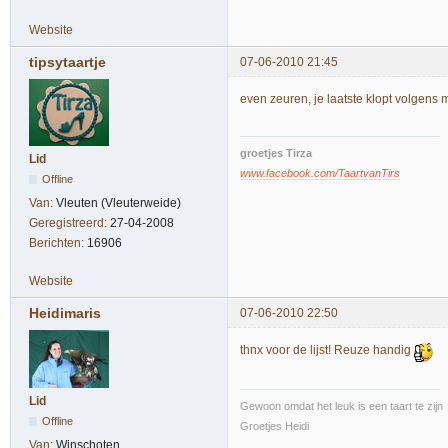
Website
tipsytaartje
07-06-2010 21:45
even zeuren, je laatste klopt volgens m
groetjes Tirza
Lid
www.facebook.com/TaartvanTirs
Offline
Van:
Vleuten (Vleuterweide)
Geregistreerd:
27-04-2008
Berichten:
16906
Website
Heidimaris
07-06-2010 22:50
thnx voor de lijst! Reuze handig
Lid
Gewoon omdat het leuk is een taart te zijn
Offline
Groetjes Heidi
Van:
Winschoten