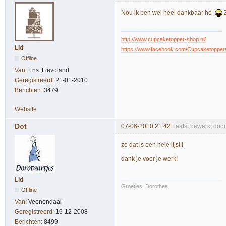
Nou ik ben wel heel dankbaar hè
Z
http://www.cupcaketopper-shop.nl/
Lid
https://www.facebook.com/Cupcaketoppers
Offline
Van:
Ens ,Flevoland
Geregistreerd:
21-01-2010
Berichten:
3479
Website
Dot
07-06-2010 21:42
Laatst bewerkt doo
zo dat is een hele lijst!!
dank je voor je werk!
Lid
Groetjes, Dorothea.
Offline
Van:
Veenendaal
Geregistreerd:
16-12-2008
Berichten:
8499