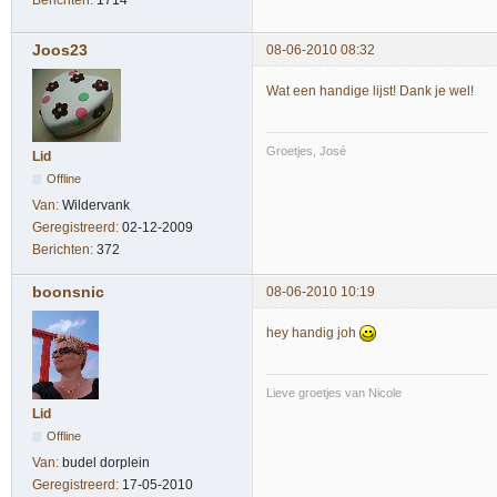
Joos23
08-06-2010 08:32
Wat een handige lijst! Dank je wel!
Groetjes, José
Lid
Offline
Van:
Wildervank
Geregistreerd:
02-12-2009
Berichten:
372
boonsnic
08-06-2010 10:19
hey handig joh
Lieve groetjes van Nicole
Lid
Offline
Van:
budel dorplein
Geregistreerd:
17-05-2010