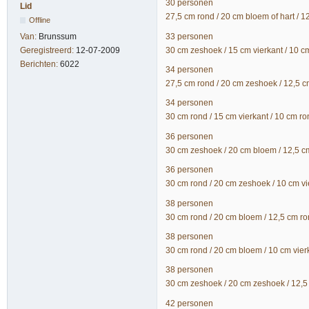
30 personen
Lid
27,5 cm rond / 20 cm bloem of hart / 1
Offline
33 personen
Van:
Brunssum
30 cm zeshoek / 15 cm vierkant / 10 c
Geregistreerd:
12-07-2009
Berichten:
6022
34 personen
27,5 cm rond / 20 cm zeshoek / 12,5 
34 personen
30 cm rond / 15 cm vierkant / 10 cm r
36 personen
30 cm zeshoek / 20 cm bloem / 12,5 c
36 personen
30 cm rond / 20 cm zeshoek / 10 cm vi
38 personen
30 cm rond / 20 cm bloem / 12,5 cm r
38 personen
30 cm rond / 20 cm bloem / 10 cm vier
38 personen
30 cm zeshoek / 20 cm zeshoek / 12,5
42 personen