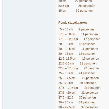
30 cm 22 personen
32,5 cm 26 personen
35 cm 30 personen
Ronde stapeltaarten
15 – 10 cm 9 personen
17,5 – 10 cm 11 personen
17,5 – 12,5 cm 12 personen
20 – 10 cm 15 personen
20 – 12,5 cm 16 personen
20 – 15 cm 18 personen
22,5- 12,5 cm 19 personen
22,5 -15 cm 21 personen
22,5 – 17,5 cm 23 persone
25 – 15 cm 24 personen
25 – 17,5 cm 26 personen
25 – 20 cm 30 personen
27,5 – 17,5 cm 28 personen
27,5 – 20 cm 32 personen
27,5 – 22,5 35 personen
30 – 20 cm 34 personen
30 – 22,5 cm 37 personen