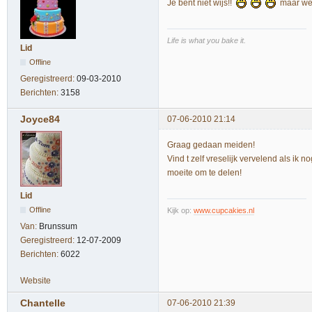
Je bent niet wijs!!
maar wel 
Life is what you bake it.
Lid
Offline
Geregistreerd:
09-03-2010
Berichten:
3158
Joyce84
07-06-2010 21:14
Graag gedaan meiden!
Vind t zelf vreselijk vervelend als ik n
moeite om te delen!
Lid
Offline
Kijk op:
www.cupcakies.nl
Van:
Brunssum
Geregistreerd:
12-07-2009
Berichten:
6022
Website
Chantelle
07-06-2010 21:39