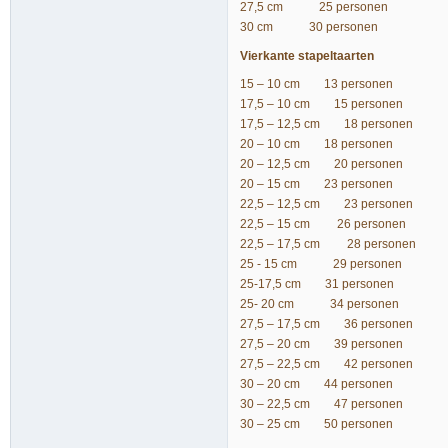
27,5 cm 25 personen
30 cm 30 personen
Vierkante stapeltaarten
15 – 10 cm 13 personen
17,5 – 10 cm 15 personen
17,5 – 12,5 cm 18 personen
20 – 10 cm 18 personen
20 – 12,5 cm 20 personen
20 – 15 cm 23 personen
22,5 – 12,5 cm 23 personen
22,5 – 15 cm 26 personen
22,5 – 17,5 cm 28 personen
25 - 15 cm 29 personen
25-17,5 cm 31 personen
25- 20 cm 34 personen
27,5 – 17,5 cm 36 personen
27,5 – 20 cm 39 personen
27,5 – 22,5 cm 42 personen
30 – 20 cm 44 personen
30 – 22,5 cm 47 personen
30 – 25 cm 50 personen