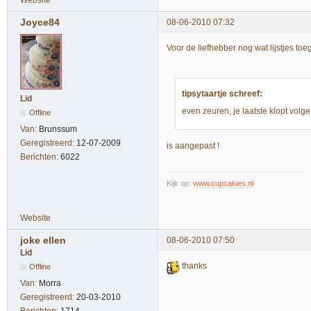
Joyce84
08-06-2010 07:32
Voor de liefhebber nog wat lijstjes toe
tipsytaartje schreef:
Lid
even zeuren, je laatste klopt volge
Offline
Van:
Brunssum
Geregistreerd:
12-07-2009
is aangepast !
Berichten:
6022
Kijk op:
www.cupcakies.nl
Website
joke ellen
08-06-2010 07:50
Lid
thanks
Offline
Van:
Morra
Geregistreerd:
20-03-2010
Berichten:
1714