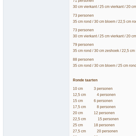
71 personen
30 cm vierkant / 25 cm vierkant / 20 c
73 personen
35 cm rond / 30 cm bloem / 22,5 cm ro
73 personen
30 cm vierkant / 25 cm vierkant / 20 c
79 personen
35 cm rond / 30 cm zeshoek / 22,5 cm
88 personen
35 cm rond / 30 cm bloem / 25 cm rond
Ronde taarten
10 cm 3 personen
12,5 cm 4 personen
15 cm 6 personen
17,5 cm 8 personen
20 cm 12 personen
22,5 cm 15 personen
25 cm 18 personen
27,5 cm 20 personen