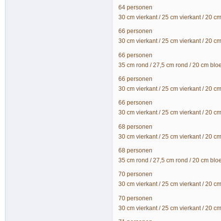
64 personen
30 cm vierkant / 25 cm vierkant / 20 c
66 personen
30 cm vierkant / 25 cm vierkant / 20 c
66 personen
35 cm rond / 27,5 cm rond / 20 cm blo
66 personen
30 cm vierkant / 25 cm vierkant / 20 cm
66 personen
30 cm vierkant / 25 cm vierkant / 20 c
68 personen
30 cm vierkant / 25 cm vierkant / 20 c
68 personen
35 cm rond / 27,5 cm rond / 20 cm bl
70 personen
30 cm vierkant / 25 cm vierkant / 20 cm
70 personen
30 cm vierkant / 25 cm vierkant / 20 