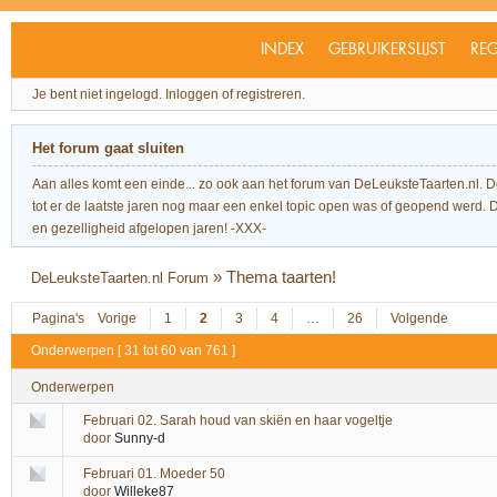
INDEX
GEBRUIKERSLIJST
REG
Je bent niet ingelogd.
Inloggen of registreren.
Het forum gaat sluiten
Aan alles komt een einde... zo ook aan het forum van DeLeuksteTaarten.nl. 
tot er de laatste jaren nog maar een enkel topic open was of geopend werd. Dit l
en gezelligheid afgelopen jaren! -XXX-
»
Thema taarten!
DeLeuksteTaarten.nl Forum
Pagina's
Vorige
1
2
3
4
…
26
Volgende
Onderwerpen [ 31 tot 60 van 761 ]
Onderwerpen
Februari 02. Sarah houd van skiën en haar vogeltje
door
Sunny-d
Februari 01. Moeder 50
door
Willeke87