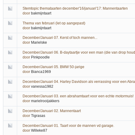
Stemtopic themataarten december'16/januari'17: Mannentaarten
door
bakmijntaart
Thema van februari (let op aangepast)
door
bakmijntaart
December/Januari 07. Kerst of toch mannen...
door
Marielske
December/Januari 06. B-daytaartje voor een man (die van drop houdt
door
Pinkpoodle
December/Januari 05. BMW 50-jarige
door
Bianca1969
December/Januari 04. Harley Davidson als verrassing voor een Ab
door
vanessa1982
December/Januari 03. een abrahamtaart voor een echte motormuis!
door
marielrooijakkers
December/Januari 02. Mannentaart
door
Tigrasas
December/Januari 01. Taart voor de mannen vd garage.
door
Willeke87