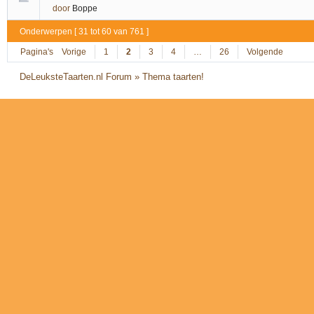
door
Boppe
Onderwerpen [ 31 tot 60 van 761 ]
Pagina's
Vorige
1
2
3
4
…
26
Volgende
DeLeuksteTaarten.nl Forum
»
Thema taarten!