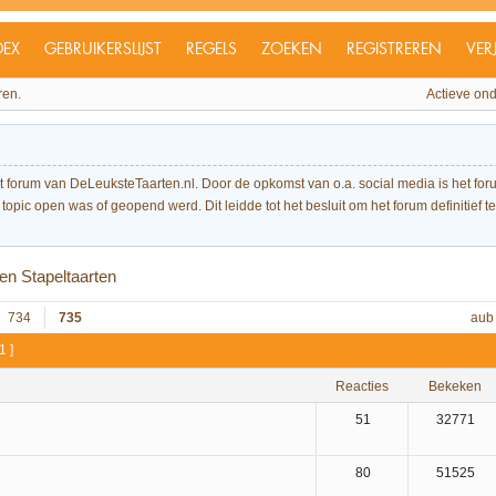
DEX
GEBRUIKERSLIJST
REGELS
ZOEKEN
REGISTREREN
VER
ren.
Actieve on
et forum van DeLeuksteTaarten.nl. Door de opkomst van o.a. social media is het 
topic open was of geopend werd. Dit leidde tot het besluit om het forum definitief te 
 en Stapeltaarten
734
735
aub
1 ]
reacties
bekeken
51
32771
80
51525