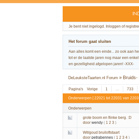
IN
Je bent niet ingelogd.
Inloggen of registre
Het forum gaat sluiten
Aan alles komt een einde... zo ook aan h
tot er de laatste jaren nog maar een enkel 
en gezelligheid afgelopen jaren! -XXX-
»
Bruids-
DeLeuksteTaarten.nl Forum
Pagina's
Vorige
1
…
733
Onderwerpen [ 22021 tot 22031 van 2203
Onderwerpen
grote boom en flinke berg. :D
door
wendy
(
1
2
3
)
Wit/goud bruiloftstaart
door
petrabennes
(
1
2
3
4
)