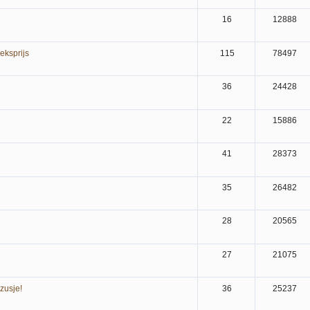
16
12888
eksprijs
115
78497
36
24428
22
15886
41
28373
35
26482
28
20565
27
21075
 zusje!
36
25237