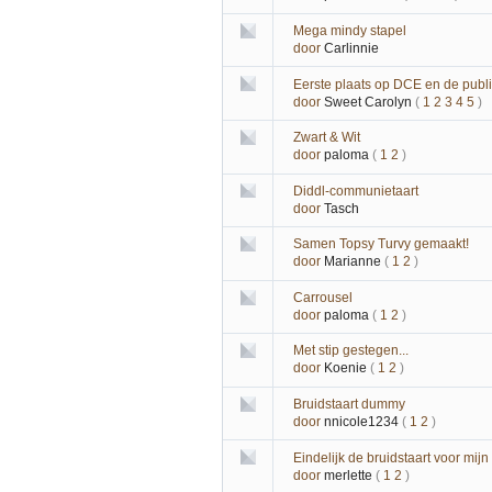
Mega mindy stapel
door
Carlinnie
Eerste plaats op DCE en de publi
door
Sweet Carolyn
(
1
2
3
4
5
)
Zwart & Wit
door
paloma
(
1
2
)
Diddl-communietaart
door
Tasch
Samen Topsy Turvy gemaakt!
door
Marianne
(
1
2
)
Carrousel
door
paloma
(
1
2
)
Met stip gestegen...
door
Koenie
(
1
2
)
Bruidstaart dummy
door
nnicole1234
(
1
2
)
Eindelijk de bruidstaart voor mijn
door
merlette
(
1
2
)