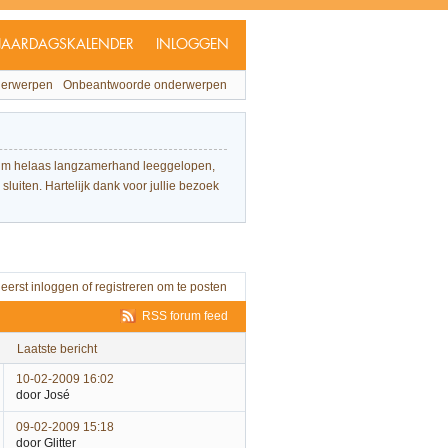
JAARDAGSKALENDER
INLOGGEN
derwerpen
Onbeantwoorde onderwerpen
forum helaas langzamerhand leeggelopen,
sluiten. Hartelijk dank voor jullie bezoek
 eerst
inloggen
of
registreren
om te posten
RSS forum feed
laatste bericht
10-02-2009 16:02
door José
09-02-2009 15:18
door Glitter