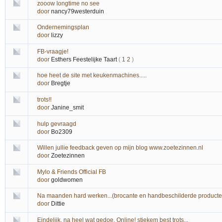
zooow longtime no see
door
nancy79westerduin
Ondernemingsplan
door
lizzy
FB-vraagje!
door
Esthers Feestelijke Taart
(
1
2
)
hoe heet de site met keukenmachines.....
door
Bregtje
trots!!
door
Janine_smit
hulp gevraagd
door
Bo2309
Willen jullie feedback geven op mijn blog www.zoetezinnen.nl
door
Zoetezinnen
Mylo & Friends Official FB
door
goldwomen
Na maanden hard werken...(brocante en handbeschilderde producte
door
Dittie
Eindelijk, na heel wat gedoe, Online! stiekem best trots...