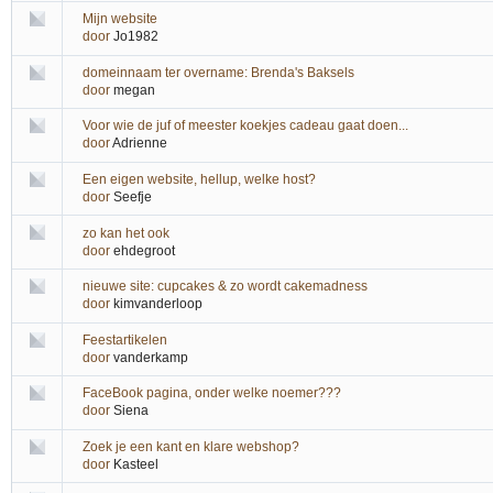
Mijn website
door
Jo1982
domeinnaam ter overname: Brenda's Baksels
door
megan
Voor wie de juf of meester koekjes cadeau gaat doen...
door
Adrienne
Een eigen website, hellup, welke host?
door
Seefje
zo kan het ook
door
ehdegroot
nieuwe site: cupcakes & zo wordt cakemadness
door
kimvanderloop
Feestartikelen
door
vanderkamp
FaceBook pagina, onder welke noemer???
door
Siena
Zoek je een kant en klare webshop?
door
Kasteel