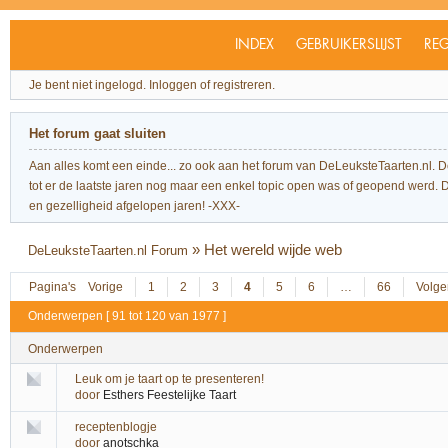
INDEX
GEBRUIKERSLIJST
REG
Je bent niet ingelogd.
Inloggen of registreren.
Het forum gaat sluiten
Aan alles komt een einde... zo ook aan het forum van DeLeuksteTaarten.nl. 
tot er de laatste jaren nog maar een enkel topic open was of geopend werd. Dit l
en gezelligheid afgelopen jaren! -XXX-
»
Het wereld wijde web
DeLeuksteTaarten.nl Forum
Pagina's
Vorige
1
2
3
4
5
6
…
66
Volg
Onderwerpen [ 91 tot 120 van 1977 ]
Onderwerpen
Leuk om je taart op te presenteren!
door
Esthers Feestelijke Taart
receptenblogje
door
anotschka