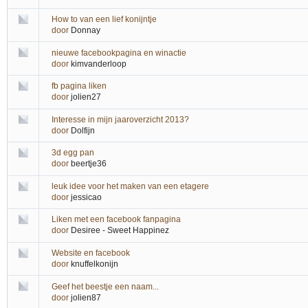
How to van een lief konijntje
door
Donnay
nieuwe facebookpagina en winactie
door
kimvanderloop
fb pagina liken
door
jolien27
Interesse in mijn jaaroverzicht 2013?
door
Dolfijn
3d egg pan
door
beertje36
leuk idee voor het maken van een etagere
door
jessicao
Liken met een facebook fanpagina
door
Desiree - Sweet Happinez
Website en facebook
door
knuffelkonijn
Geef het beestje een naam...
door
jolien87