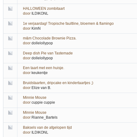
HALLOWEEN zombitaart
door
ILDIKONL
1e verjaardag! Tropische faultline, bloemen & flamingo
door
KimN
m&m Chocolade Brownie Pizza.
door
dollelollypop
Deep dish Pie van Tastemade
door
dollelollypop
Een taart met een huisje.
door
keukentje
Bruidstaarten, dripcake en kindertaartjes ;)
door
Elize van B.
Minnie Mouse
door
cuppie cuppie
Minnie Mouse
door
Rianne_Bartels
Baksels van de afgelopen tijd
door
ILDIKONL