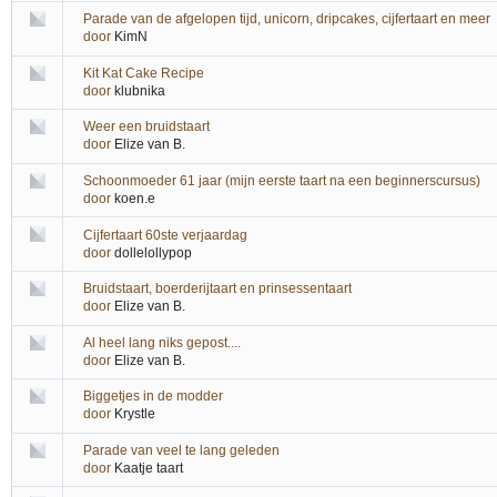
Parade van de afgelopen tijd, unicorn, dripcakes, cijfertaart en meer
door
KimN
Kit Kat Cake Recipe
door
klubnika
Weer een bruidstaart
door
Elize van B.
Schoonmoeder 61 jaar (mijn eerste taart na een beginnerscursus)
door
koen.e
Cijfertaart 60ste verjaardag
door
dollelollypop
Bruidstaart, boerderijtaart en prinsessentaart
door
Elize van B.
Al heel lang niks gepost....
door
Elize van B.
Biggetjes in de modder
door
Krystle
Parade van veel te lang geleden
door
Kaatje taart