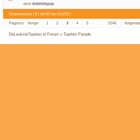
door
dollelollypop
Onderwerpen [ 61 tot 90 van 61355 ]
Pagina's
Vorige
1
2
3
4
5
…
2046
Volgend
DeLeuksteTaarten.nl Forum
»
Taarten Parade