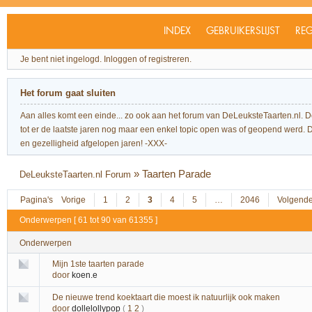
INDEX
GEBRUIKERSLIJST
REG
Je bent niet ingelogd.
Inloggen of registreren.
Het forum gaat sluiten
Aan alles komt een einde... zo ook aan het forum van DeLeuksteTaarten.nl. 
tot er de laatste jaren nog maar een enkel topic open was of geopend werd. Dit l
en gezelligheid afgelopen jaren! -XXX-
»
Taarten Parade
DeLeuksteTaarten.nl Forum
Pagina's
Vorige
1
2
3
4
5
…
2046
Volgend
Onderwerpen [ 61 tot 90 van 61355 ]
Onderwerpen
Mijn 1ste taarten parade
door
koen.e
De nieuwe trend koektaart die moest ik natuurlijk ook maken
door
dollelollypop
(
1
2
)