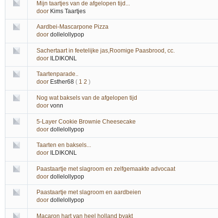
Mijn taartjes van de afgelopen tijd...
door
Kims Taartjes
Aardbei-Mascarpone Pizza
door
dollelollypop
Sachertaart in feetelijke jas,Roomige Paasbrood, cc.
door
ILDIKONL
Taartenparade..
door
Esther68
(
1
2
)
Nog wat baksels van de afgelopen tijd
door
vonn
5-Layer Cookie Brownie Cheesecake
door
dollelollypop
Taarten en baksels...
door
ILDIKONL
Paastaartje met slagroom en zelfgemaakte advocaat
door
dollelollypop
Paastaartje met slagroom en aardbeien
door
dollelollypop
Macaron hart van heel holland bvakt