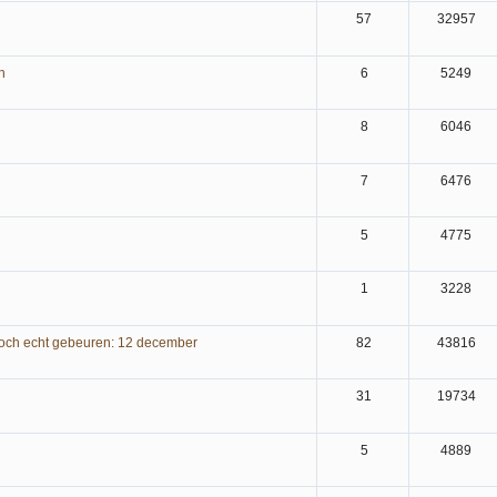
57
32957
n
6
5249
8
6046
7
6476
5
4775
1
3228
ch echt gebeuren: 12 december
82
43816
31
19734
5
4889