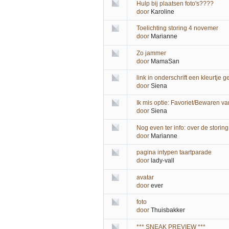
Hulp bij plaatsen foto's????
door
Karoline
Toelichting storing 4 novemer
door
Marianne
Zo jammer
door
MamaSan
link in onderschrift een kleurtje
door
Siena
Ik mis optie: Favoriet/Bewaren va
door
Siena
Nog even ter info: over de storing
door
Marianne
pagina intypen taartparade
door
lady-vall
avatar
door
ever
foto
door
Thuisbakker
*** SNEAK PREVIEW ***