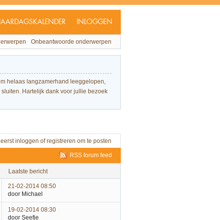
JAARDAGSKALENDER
INLOGGEN
derwerpen
Onbeantwoorde onderwerpen
forum helaas langzamerhand leeggelopen,
sluiten. Hartelijk dank voor jullie bezoek
 eerst
inloggen
of
registreren
om te posten
RSS forum feed
laatste bericht
21-02-2014 08:50
door Michael
19-02-2014 08:30
door Seefje