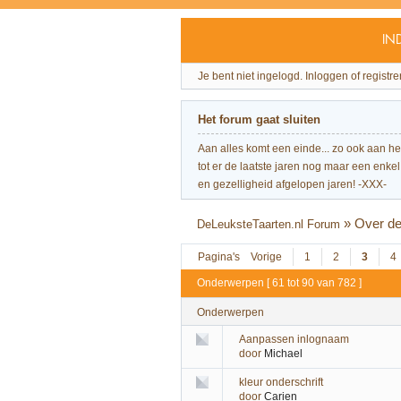
IN
Je bent niet ingelogd.
Inloggen of registre
Het forum gaat sluiten
Aan alles komt een einde... zo ook aan h
tot er de laatste jaren nog maar een enkel 
en gezelligheid afgelopen jaren! -XXX-
»
Over de
DeLeuksteTaarten.nl Forum
Pagina's
Vorige
1
2
3
4
Onderwerpen [ 61 tot 90 van 782 ]
Onderwerpen
Aanpassen inlognaam
door
Michael
kleur onderschrift
door
Carien