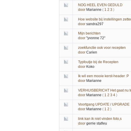
NOG HEEL EVEN GEDULD
door
Marianne
(
1
2
3
)
Hoe website bij instellingen zette
door
sandra297
Mijn berichten
door
"yvonne 72"
zoekfunctie ook voor recepten
door
Carien
Typfoutje bij de Recepten
door
Koko
Ik wil een mooie kerst-header :P
door
Marianne
VERHUISBERICHT Het gaat nu to
door
Marianne
(
1
2
3
4
)
Voortgang UPDATE / UPGRADE
door
Marianne
(
1
2
)
link kan ik niet vinden foto,s
door
gerrie stafleu