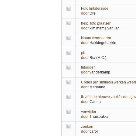
Foto linkderzijde
door
Dre
help: foto plaatsen
door
kim mama van ian
Naam veranderen
door
Hakkiegebakkie
pb
door
Ria (M.C.)
Inloggen
door
vanderkamp
Codes (en smilies!) werken weer!
door
Marianne
ik vind de nieuwe zoekfunctie ge
door
Carina
verwijder
door
Thuisbakker
zoeken
door
carol