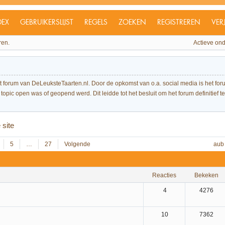
DEX
GEBRUIKERSLIJST
REGELS
ZOEKEN
REGISTREREN
VER
ren.
Actieve on
et forum van DeLeuksteTaarten.nl. Door de opkomst van o.a. social media is het 
topic open was of geopend werd. Dit leidde tot het besluit om het forum definitief te 
 site
5
…
27
Volgende
aub
reacties
bekeken
4
4276
10
7362