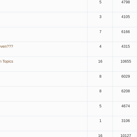
5
4798
3
4105
7
6166
 geven???
4
4315
n Topics
16
10655
8
6029
8
6208
5
4674
1
3106
16
10127