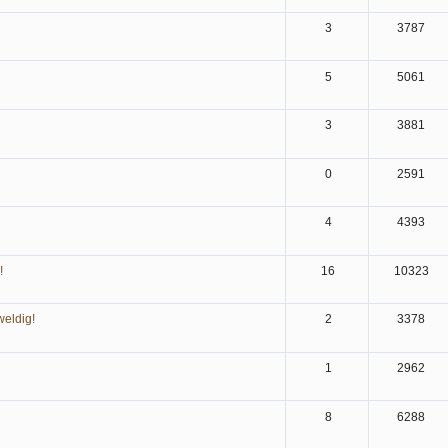
3
3787
5
5061
3
3881
0
2591
4
4393
!
16
10323
weldig!
2
3378
1
2962
8
6288