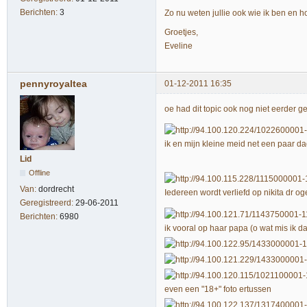
Berichten:
3
Zo nu weten jullie ook wie ik ben en ho
Groetjes,
Eveline
pennyroyaltea
01-12-2011 16:35
oe had dit topic ook nog niet eerder g
ik en mijn kleine meid net een paar d
Lid
Offline
Van:
dordrecht
Iedereen wordt verliefd op nikita dr o
Geregistreerd:
29-06-2011
Berichten:
6980
ik vooral op haar papa (o wat mis ik d
even een "18+" foto ertussen