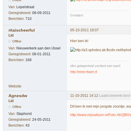
Van:
Lepelstraat
Geregistreerd:
08-09-2011
Groetjes!
Berichten:
710
ritaischeerful
05-10-2011 18:07
Lid
Hier ben ik!
Offline
Van:
Nieuwerkerk aan den IJssel
Geregistreerd:
08-01-2011
Berichten:
168
elke gelegenheid verdient een taart!
http://www.ritaart.nl
Website
Agnesdw
11-10-2011 14:12
Laatst bewerkt doo
Lid
Dit ben ik met mijn jongste zoontje, wa
Offline
Van:
Staphorst
http://www.mijnalbum.nl/Foto-AKQBN
Geregistreerd:
24-05-2011
Berichten:
43