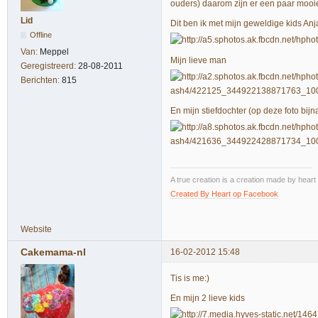
ouders) daarom zijn er een paar mooie 
Lid
Dit ben ik met mijn geweldige kids Anja 
Offline
Van:
Meppel
Mijn lieve man
Geregistreerd:
28-08-2011
Berichten:
815
En mijn stiefdochter (op deze foto bijn
A true creation is a creation made by heart
Created By Heart op Facebook
Website
Cakemama-nl
16-02-2012 15:48
Tis is me:)
En mijn 2 lieve kids