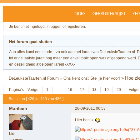
INDEX
GEBRUIKERSLIJST
REG
Je bent niet ingelogd.
Inloggen of registreren.
Het forum gaat sluiten
Aan alles komt een einde... zo ook aan het forum van DeLeuksteTaarten.nl. 
tot er de laatste jaren nog maar een enkel topic open was of geopend werd. Dit l
en gezelligheid afgelopen jaren! -XXX-
»
Hoe zie
DeLeuksteTaarten.nl Forum
»
Ons kent ons: Stel je hier voor!
Pagina's
Vorige
1
…
16
17
18
19
20
Volge
Berichten [ 426 tot 450 van 486 ]
Marileen
26-09-2011 06:53
Hier ben ik
Lid
Offline