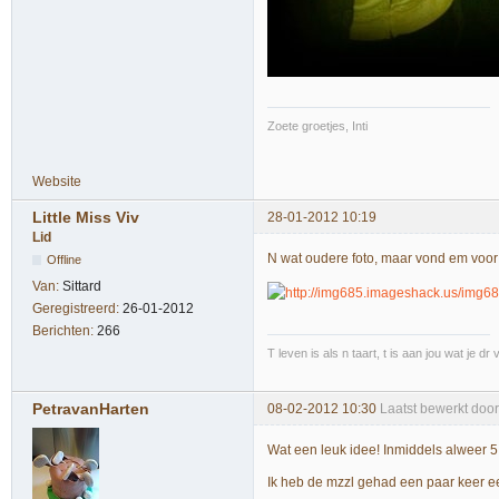
Zoete groetjes, Inti
Website
Little Miss Viv
28-01-2012 10:19
Lid
N wat oudere foto, maar vond em voor
Offline
Van:
Sittard
Geregistreerd:
26-01-2012
Berichten:
266
T leven is als n taart, t is aan jou wat je dr
PetravanHarten
08-02-2012 10:30
Laatst bewerkt doo
Wat een leuk idee! Inmiddels alweer 5 j
Ik heb de mzzl gehad een paar keer e