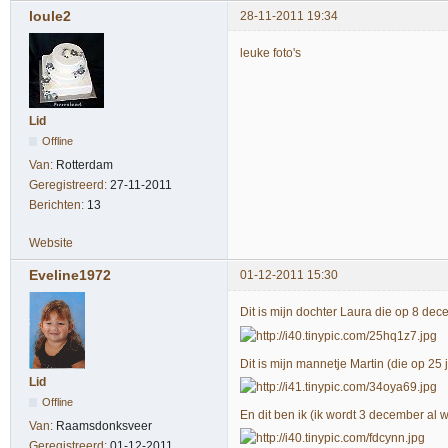
loule2
28-11-2011 19:34
leuke foto's
Lid
Offline
Van:
Rotterdam
Geregistreerd:
27-11-2011
Berichten:
13
Website
Eveline1972
01-12-2011 15:30
Dit is mijn dochter Laura die op 8 dec
Dit is mijn mannetje Martin (die op 2
Lid
Offline
En dit ben ik (ik wordt 3 december al
Van:
Raamsdonksveer
Geregistreerd:
01-12-2011