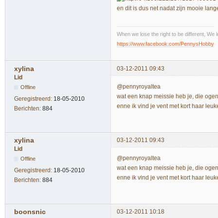
en dit is dus net nadat zijn mooie la
When we lose the right to be different, We l
https://www.facebook.com/PennysHobby
xylina
03-12-2011 09:43
Lid
@pennyroyaltea
Offline
wat een knap meissie heb je, die ogen!!!!!!
Geregistreerd:
18-05-2010
enne ik vind je vent met kort haar leu
Berichten:
884
xylina
03-12-2011 09:43
Lid
@pennyroyaltea
Offline
wat een knap meissie heb je, die ogen!!!!!!
Geregistreerd:
18-05-2010
enne ik vind je vent met kort haar leu
Berichten:
884
boonsnic
03-12-2011 10:18