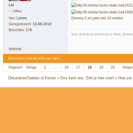
Lid
Offline
Van:
Lomm
Devony 2 en jake van 16 weken.
Geregistreerd:
10-08-2010
Berichten:
176
Voor de leukste workshop in Venlo, de lekk
Website
Berichten [ 426 tot 450 van 486 ]
Pagina's
Vorige
1
…
16
17
18
19
20
Volge
DeLeuksteTaarten.nl Forum
»
Ons kent ons: Stel je hier voor!
»
Hoe zie j