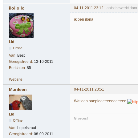
iloiloilo
04-11-2011 23:12
Laatst bewerkt door 
ik ben ilona
Lid
Offline
Van:
Best
Geregistreerd:
13-10-2011
Berichten:
85
Website
Marileen
04-11-2011 23:51
Wat een poepieeeeeeeeeeeee
Lid
Groetjes!
Offline
Van:
Lepelstraat
Geregistreerd:
08-09-2011