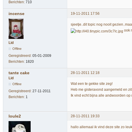
Berichten:
710
incense
19-11-2011 17:56
sjeetje..dit topic nog nooit gezien..ma
ook m
Lid
Offline
Geregistreerd:
05-01-2009
Berichten:
1820
tante cake
28-11-2011 12:18
Lid
Wat een te gekke site zeg!
Offline
Heb me gisteravond aangemeld en zit n
Geregistreerd:
27-11-2011
Ik vind echt bijna alle andwoorden op 
Berichten:
1
loule2
28-11-2011 19:33
hallo allemaal ik vind deze site zo leuk 