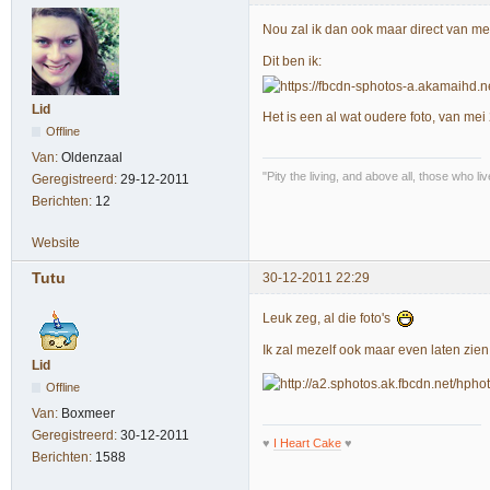
Nou zal ik dan ook maar direct van mez
Dit ben ik:
Lid
Het is een al wat oudere foto, van me
Offline
Van:
Oldenzaal
"Pity the living, and above all, those who l
Geregistreerd:
29-12-2011
Berichten:
12
Website
Tutu
30-12-2011 22:29
Leuk zeg, al die foto's
Ik zal mezelf ook maar even laten zien
Lid
Offline
Van:
Boxmeer
Geregistreerd:
30-12-2011
♥
I Heart Cake
♥
Berichten:
1588