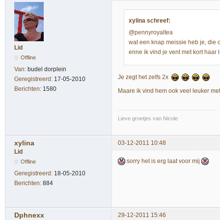
xylina schreef:
@pennyroyaltea
wat een knap meissie heb je, die ogen!
Lid
enne ik vind je vent met kort haar
Offline
Van:
budel dorplein
Je zegt het zelfs 2x
Geregistreerd:
17-05-2010
Berichten:
1580
Maare ik vind hem ook veel leuker met
Lieve groetjes van Nicole
xylina
03-12-2011 10:48
Lid
sorry het is erg laat voor mij
Offline
Geregistreerd:
18-05-2010
Berichten:
884
Dphnexx
29-12-2011 15:46