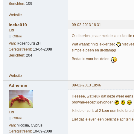
Berichten:
109
Website
ineke010
09-02-2013 18:31
Lid
Oud bericht, maar met de zoekfunctie
Offline
Van:
Rozenburg ZH
Wat waanzinnig lekker zeg
Met vee
Geregistreerd:
13-04-2008
simpele peen en ui-stamp)!
Berichten:
204
Bedankt voor het delen
Website
Adrienne
09-02-2013 18:46
Heeeee, wat leuk dat deze weer eens b
brownie-recept gevonden
Ik heb er zelfs al 2 keer een hele bru
Lid
Offline
Lief dat je even een berichtje achterli
Van:
Nicosia, Cyprus
Geregistreerd:
10-09-2008