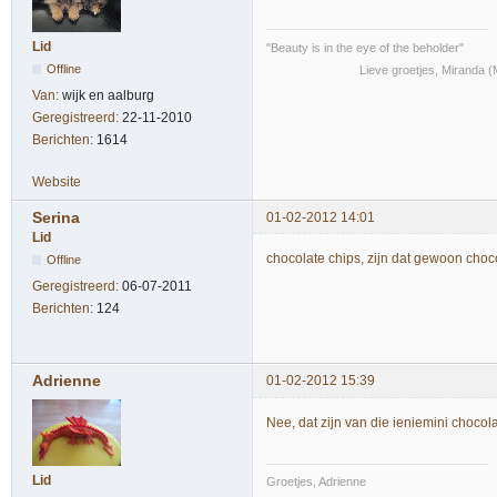
Lid
"Beauty is in the eye of the beholder"
Offline
Lieve groetjes, Miranda (Mi
Van:
wijk en aalburg
Geregistreerd:
22-11-2010
Berichten:
1614
Website
Serina
01-02-2012 14:01
Lid
chocolate chips, zijn dat gewoon cho
Offline
Geregistreerd:
06-07-2011
Berichten:
124
Adrienne
01-02-2012 15:39
Nee, dat zijn van die ieniemini chocol
Lid
Groetjes, Adrienne