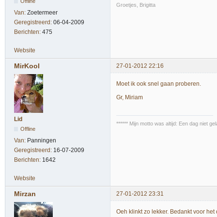
Offline
Groetjes, Brigitta
Van:
Zoetermeer
Geregistreerd:
06-04-2009
Berichten:
475
Website
MirKool
27-01-2012 22:16
Moet ik ook snel gaan proberen.
Gr, Miriam
Lid
****** Mijn motto was altijd: Een dag niet 
Offline
Van:
Panningen
Geregistreerd:
16-07-2009
Berichten:
1642
Website
Mirzan
27-01-2012 23:31
Oeh klinkt zo lekker. Bedankt voor het 