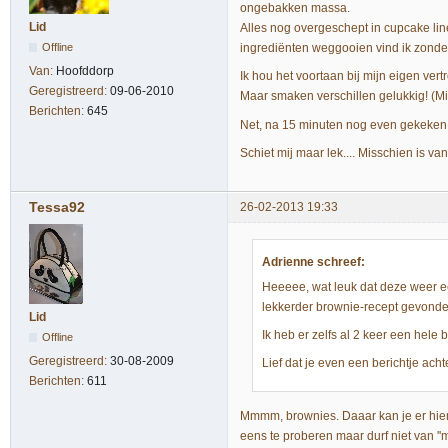
ongebakken massa.
Lid
Alles nog overgeschept in cupcake line
Offline
ingrediënten weggooien vind ik zonde
Van:
Hoofddorp
Ik hou het voortaan bij mijn eigen vert
Geregistreerd:
09-06-2010
Maar smaken verschillen gelukkig! (Mi
Berichten:
645
Net, na 15 minuten nog even gekeken,
Schiet mij maar lek.... Misschien is va
Tessa92
26-02-2013 19:33
Adrienne schreef:
Heeeee, wat leuk dat deze weer ee
lekkerder brownie-recept gevond
Lid
Ik heb er zelfs al 2 keer een hele
Offline
Geregistreerd:
30-08-2009
Lief dat je even een berichtje acht
Berichten:
611
Mmmm, brownies. Daaar kan je er hier
eens te proberen maar durf niet van ''m