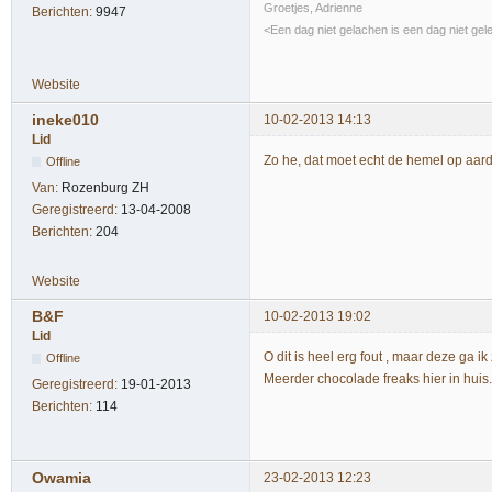
Groetjes, Adrienne
Berichten:
9947
<Een dag niet gelachen is een dag niet gel
Website
ineke010
10-02-2013 14:13
Lid
Zo he, dat moet echt de hemel op aarde
Offline
Van:
Rozenburg ZH
Geregistreerd:
13-04-2008
Berichten:
204
Website
B&F
10-02-2013 19:02
Lid
O dit is heel erg fout , maar deze ga ik
Offline
Meerder chocolade freaks hier in huis.
Geregistreerd:
19-01-2013
Berichten:
114
Owamia
23-02-2013 12:23