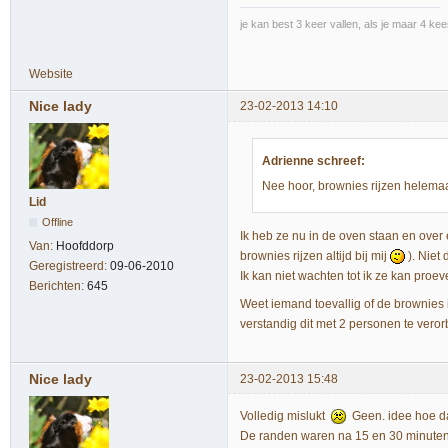
je kan best 3 keer vallen, als je maar 4 kee
Website
Nice lady
23-02-2013 14:10
Adrienne schreef:
Nee hoor, brownies rijzen helemaal
Lid
Offline
Ik heb ze nu in de oven staan en over 
Van:
Hoofddorp
brownies rijzen altijd bij mij
). Niet 
Geregistreerd:
09-06-2010
Ik kan niet wachten tot ik ze kan pro
Berichten:
645
Weet iemand toevallig of de brownies 
verstandig dit met 2 personen te veror
Nice lady
23-02-2013 15:48
Volledig mislukt
Geen. idee hoe dat
De randen waren na 15 en 30 minuten 