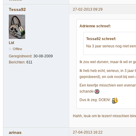
Tessa92
27-02-2013 09:29
Adrienne schreef:
Tessa92 schreef:
Lid
Na 3 jaar serieus nog niet ee
Offline
Geregistreerd:
30-08-2009
Ik zou wel
durven
, maar ik wil er 
Berichten:
611
Ik heb heb echt, serieus, in 3 jaa
geprobeerd), en ook nooit bij ee
Een keertje misschien een evenari
schande
Dus ik zeg: DOEN!
Hahh, leuk om te lezen! misschien b
arinas
27-04-2013 16:22