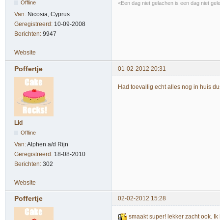
Offline
<Een dag niet gelachen is een dag niet gel
Van:
Nicosia, Cyprus
Geregistreerd:
10-09-2008
Berichten:
9947
Website
Poffertje
01-02-2012 20:31
Had toevallig echt alles nog in huis du
Lid
Offline
Van:
Alphen a/d Rijn
Geregistreerd:
18-08-2010
Berichten:
302
Website
Poffertje
02-02-2012 15:28
smaakt super! lekker zacht ook. Ik 