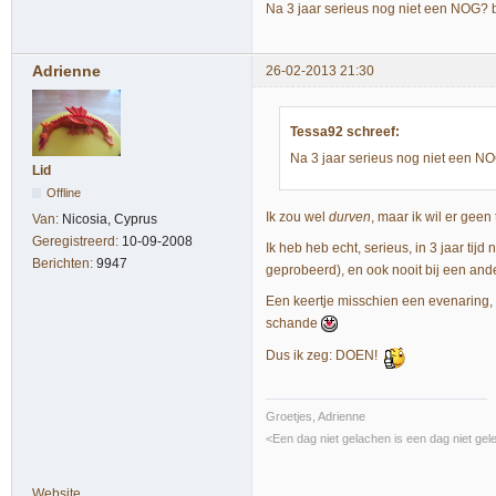
Na 3 jaar serieus nog niet een NOG? 
Adrienne
26-02-2013 21:30
Tessa92 schreef:
Na 3 jaar serieus nog niet een N
Lid
Offline
Ik zou wel
durven
, maar ik wil er geen
Van:
Nicosia, Cyprus
Geregistreerd:
10-09-2008
Ik heb heb echt, serieus, in 3 jaar ti
Berichten:
9947
geprobeerd), en ook nooit bij een an
Een keertje misschien een evenaring, 
schande
Dus ik zeg: DOEN!
Groetjes, Adrienne
<Een dag niet gelachen is een dag niet gel
Website