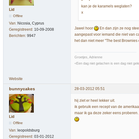
kan je de karamels weglaten?
Lid
x
Offline
Van:
Nicosia, Cyprus
Jawel hoor
En dan zijn ze nog stee
Geregistreerd:
10-09-2008
aangepast voor iemand die niet van c
Berichten:
9947
het dan niet meer "The best Brownies
Groetjes, Adrienne
<Een dag niet gelachen is een dag niet gel
Website
bunnycakes
28-03-2012 05:51
hij ziet er heel lekker uit.
ik gebruik een recept van de amerika
maar ik ga deze zeker eens proberen.
Lid
Offline
Van:
leopoldsburg
Geregistreerd:
03-01-2012