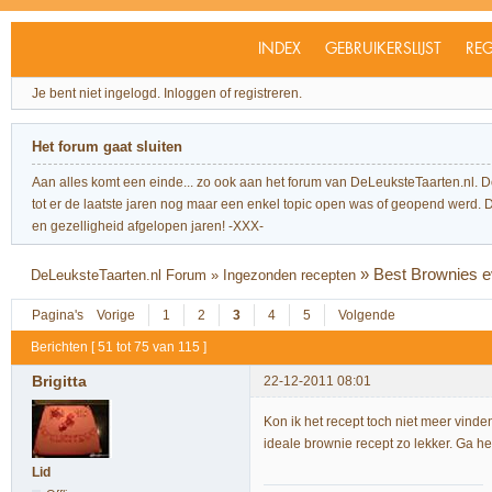
INDEX
GEBRUIKERSLIJST
REG
Je bent niet ingelogd.
Inloggen of registreren.
Het forum gaat sluiten
Aan alles komt een einde... zo ook aan het forum van DeLeuksteTaarten.nl. 
tot er de laatste jaren nog maar een enkel topic open was of geopend werd. Dit l
en gezelligheid afgelopen jaren! -XXX-
»
Best Brownies e
DeLeuksteTaarten.nl Forum
»
Ingezonden recepten
Pagina's
Vorige
1
2
3
4
5
Volgende
Berichten [ 51 tot 75 van 115 ]
Brigitta
22-12-2011 08:01
Kon ik het recept toch niet meer vinden.
ideale brownie recept zo lekker. Ga hem
Lid