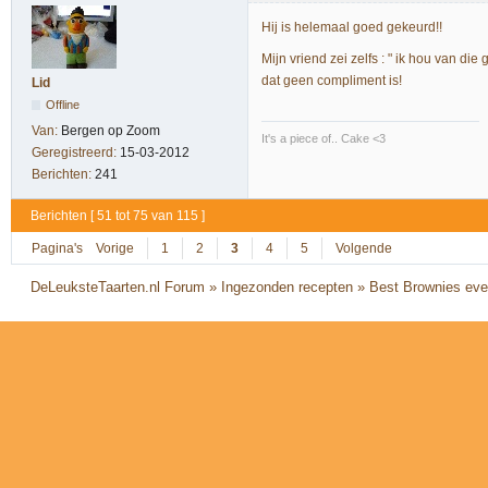
Hij is helemaal goed gekeurd!!
Mijn vriend zei zelfs : " ik hou van die
dat geen compliment is!
Lid
Offline
Van:
Bergen op Zoom
It's a piece of.. Cake <3
Geregistreerd:
15-03-2012
Berichten:
241
Berichten [ 51 tot 75 van 115 ]
Pagina's
Vorige
1
2
3
4
5
Volgende
DeLeuksteTaarten.nl Forum
»
Ingezonden recepten
»
Best Brownies eve