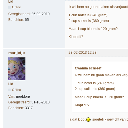
Lid
Ik wil hem nu gaan maken als verjaarda
Offline
Geregistreerd:
26-09-2010
1 cub boter is (240 gram)
Berichten:
65
2 cup suiker is (360 gram)
Maar 1 cup bloem is 120 gram?
Klopt dit?
marijetje
23-02-2013 12:28
Owamia schreef:
Ik wil hem nu gaan maken als verja
1 cub boter is (240 gram)
Lid
2 cup suiker is (360 gram)
Offline
Van:
nootdorp
Maar 1 cup bloem is 120 gram?
Geregistreerd:
31-10-2010
Klopt dit?
Berichten:
3317
ja dat klopt
soortelijk gewicht van b