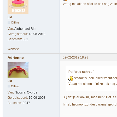
Vraag me alleen af of ze ook nog zo le
Lid
Offline
Van:
Alphen a/d Rijn
Geregistreerd:
18-08-2010
Berichten:
302
Website
Adrienne
02-02-2012 18:28
Poffertje schreef:
smaakt super! lekker zacht ook.
Lid
Vraag me alleen af of ze ook nog z
Offline
Van:
Nicosia, Cyprus
Blij dat je er ook blij mee bent! Het is
Geregistreerd:
10-09-2008
Berichten:
9947
Ik heb het nooit zonder caramel gepro