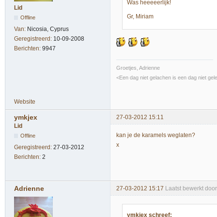
Was heeeeerlijk!
Lid
Gr, Miriam
Offline
Van:
Nicosia, Cyprus
Geregistreerd:
10-09-2008
Berichten:
9947
Groetjes, Adrienne
<Een dag niet gelachen is een dag niet gel
Website
ymkjex
27-03-2012 15:11
Lid
kan je de karamels weglaten?
Offline
x
Geregistreerd:
27-03-2012
Berichten:
2
Adrienne
27-03-2012 15:17
Laatst bewerkt doo
ymkjex schreef: