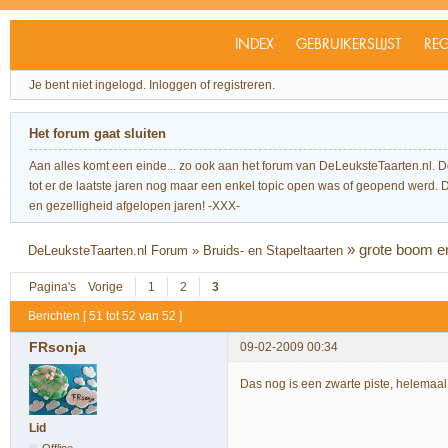
INDEX
GEBRUIKERSLIJST
REG
Je bent niet ingelogd.
Inloggen of registreren.
Het forum gaat sluiten
Aan alles komt een einde... zo ook aan het forum van DeLeuksteTaarten.nl. 
tot er de laatste jaren nog maar een enkel topic open was of geopend werd. Dit l
en gezelligheid afgelopen jaren! -XXX-
»
grote boom en
DeLeuksteTaarten.nl Forum
»
Bruids- en Stapeltaarten
Pagina's
Vorige
1
2
3
Berichten [ 51 tot 52 van 52 ]
FRsonja
09-02-2009 00:34
Das nog is een zwarte piste, helemaal
Lid
Offline