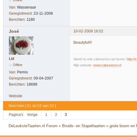
Van:
Wassenaar
Geregistreerd:
23-11-2008
Berichten:
1180
José
10-02-2009 16:02
Beautyfull!!
Lid
Vanaf nu ook cakesenzo op hyves:
http:/
Offline
Mijn website:
www.cakesenzo.nl
Van:
Pernis
Geregistreerd:
09-04-2007
Berichten:
18698
Website
Berichten [ 51 tot 52 van 52 ]
Pagina's
Vorige
1
2
3
DeLeuksteTaarten.nl Forum
»
Bruids- en Stapeltaarten
»
grote boom en f