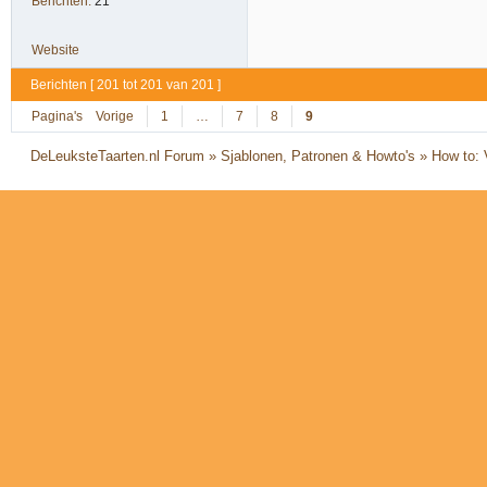
Berichten:
21
Website
Berichten [ 201 tot 201 van 201 ]
Pagina's
Vorige
1
…
7
8
9
DeLeuksteTaarten.nl Forum
»
Sjablonen, Patronen & Howto's
»
How to: 