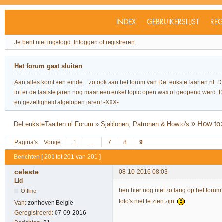
INDEX
GEBRUIKERSLIJST
REG
Je bent niet ingelogd.
Inloggen of registreren.
Het forum gaat sluiten
Aan alles komt een einde... zo ook aan het forum van DeLeuksteTaarten.nl. 
tot er de laatste jaren nog maar een enkel topic open was of geopend werd. Dit l
en gezelligheid afgelopen jaren! -XXX-
»
How to:
DeLeuksteTaarten.nl Forum
»
Sjablonen, Patronen & Howto's
Pagina's
Vorige
1
…
7
8
9
Berichten [ 201 tot 201 van 201 ]
celeste
08-10-2016 08:03
Lid
ben hier nog niet zo lang op het forum
Offline
foto's niet te zien zijn
Van:
zonhoven België
Geregistreerd:
07-09-2016