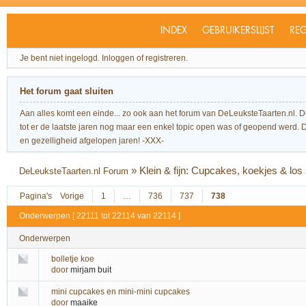
INDEX
GEBRUIKERSLIJST
REG
Je bent niet ingelogd.
Inloggen of registreren.
Het forum gaat sluiten
Aan alles komt een einde... zo ook aan het forum van DeLeuksteTaarten.nl. 
tot er de laatste jaren nog maar een enkel topic open was of geopend werd. Dit l
en gezelligheid afgelopen jaren! -XXX-
»
Klein & fijn: Cupcakes, koekjes & los
DeLeuksteTaarten.nl Forum
Pagina's
Vorige
1
…
736
737
738
Onderwerpen [ 22111 tot 22114 van 22114 ]
Onderwerpen
bolletje koe
door
mirjam buit
mini cupcakes en mini-mini cupcakes
door
maaike