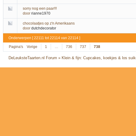
sorry nog een paar!!!
door
rianne1970
chocolaatjes op z'n Amerikaans
door
dutchdecorator
Onderwerpen [ 22111 tot 22114 van 22114 ]
Pagina's
Vorige
1
…
736
737
738
DeLeuksteTaarten.nl Forum
»
Klein & fijn: Cupcakes, koekjes & los sui